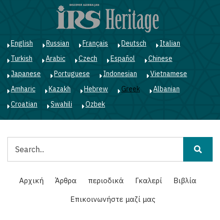
Παράκαμψη
προς
το
κυρίως
English
Russian
Français
Deutsch
Italian
περιεχόμενο
Turkish
Arabic
Czech
Español
Chinese
Japanese
Portuguese
Indonesian
Vietnamese
Amharic
Kazakh
Hebrew
Greek
Albanian
Croatian
Swahili
Ozbek
Αναζήτηση
Main
Αρχική
Άρθρα
περιοδικά
Γκαλερί
Βιβλία
navigation
Επικοινωνήστε μαζί μας