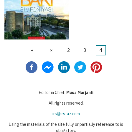
First
«
Προηγούμενη
‹‹
Σελίδα
2
Σελίδα
3
Τρέχουσα
4
Σελιδοποίηση
page
σελίδα
σελίδα
Editor in Chief:
Musa Marjanli
All rights reserved.
irs@irs-az.com
Using the materials of the site fully or partially reference to is
obligatory.