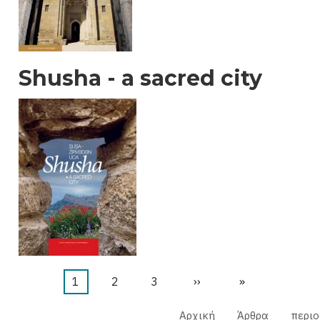
Shusha - a sacred city
Τρέχουσα
1
Σελίδα
2
Σελίδα
3
Next
››
Last
»
σελίδα
page
page
Αρχική
Άρθρα
περιο