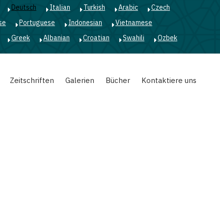
Deutsch
Italian
Turkish
Arabic
Czech
se
Portuguese
Indonesian
Vietnamese
Greek
Albanian
Croatian
Swahili
Ozbek
Zeitschriften
Galerien
Bücher
Kontaktiere uns