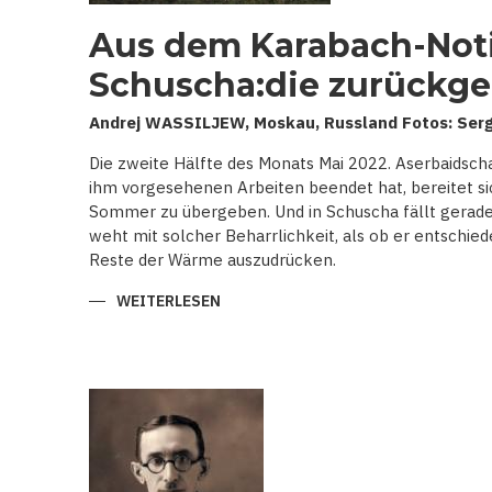
Aus dem Karabach-Noti
Schuscha:die zurückge
Andrej WASSILJEW, Moskau, Russland Fotos: Serg
Die zweite Hälfte des Monats Mai 2022. Aserbaidscha
ihm vorgesehenen Arbeiten beendet hat, bereitet si
Sommer zu übergeben. Und in Schuscha fällt gerade 
weht mit solcher Beharrlichkeit, als ob er entschied
Reste der Wärme auszudrücken.
WEITERLESEN
ÜBER
AUS
DEM
KARABACH-
NOTIZBLOCK.
SCHUSCHA:DIE
ZURÜCKGEHOLTE
STADT