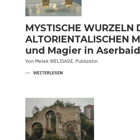
MYSTISCHE WURZELN 
ALTORIENTALISCHEN M
und Magier in Aserbai
Von Melek WELISADE, Publizistin
WEITERLESEN
ÜBER
MYSTISCHE
WURZELN
DER
ALTORIENTALISCHEN
MUSIK:
MUGHAM
UND
MAGIER
IN
ASERBAIDSCHAN.