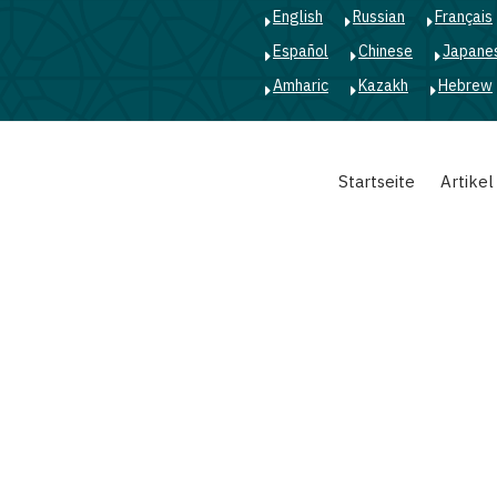
English
Russian
Français
Español
Chinese
Japane
Amharic
Kazakh
Hebrew
Main
Startseite
Artikel
navigation