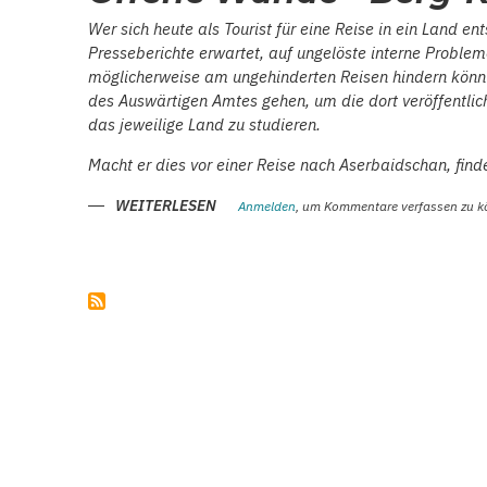
HUMMEL:
LEHRER
Wer sich heute als Tourist für eine Reise in ein Land en
–
Presseberichte erwartet, auf ungelöste interne Problem
ARCHÄOLOGE
–
möglicherweise am ungehinderten Reisen hindern könnten
MUSEUMSGRÜNDER
IN
des Auswärtigen Amtes gehen, um die dort veröffentlich
HELENENDORF/GÖY
das jeweilige Land zu studieren.
GÖL
Macht er dies vor einer Reise nach Aserbaidschan, finde
WEITERLESEN
ÜBER
Anmelden
, um Kommentare verfassen zu 
OFFENE
WUNDE
-
BERG-
KARABACH