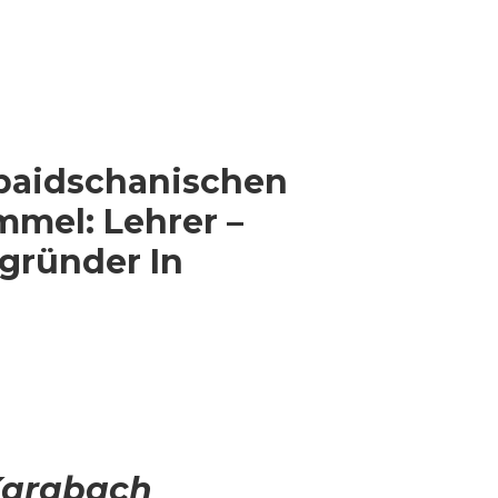
baidschanischen
mmel: Lehrer –
gründer In
Karabach