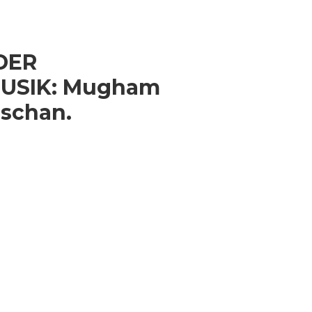
DER
USIK: Mugham
dschan.