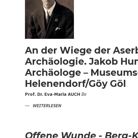
An der Wiege der Aser
Archäologie. Jakob Hu
Archäologe – Museums
Helenendorf/Göy Göl
Prof.
Dr.
Eva-Maria
AUCH
Be
WEITERLESEN
ÜBER
AN
DER
WIEGE
DER
ASERBAIDSCHANISCHEN
ARCHÄOLOGIE.
Offene Wunde - Berg-
JAKOB