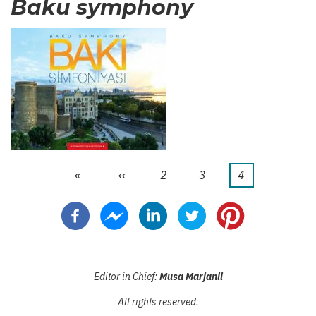
Baku symphony
Erste
«
Vorherige
‹‹
Seite
2
Seite
3
Aktuelle
4
Seitennummerierung
Seite
Seite
Seite
Editor in Chief:
Musa Marjanli
All rights reserved.