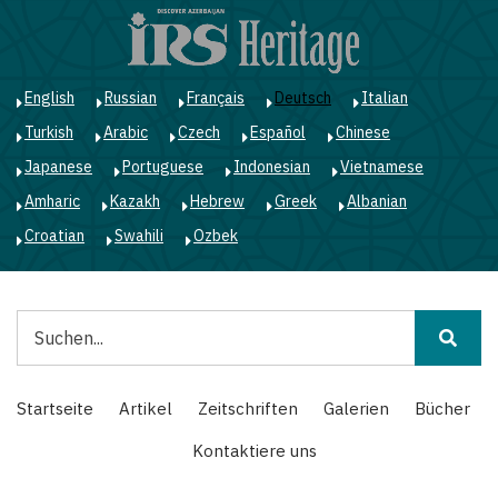
Direkt
zum
Inhalt
English
Russian
Français
Deutsch
Italian
Turkish
Arabic
Czech
Español
Chinese
Japanese
Portuguese
Indonesian
Vietnamese
Amharic
Kazakh
Hebrew
Greek
Albanian
Croatian
Swahili
Ozbek
Suche
Main
Startseite
Artikel
Zeitschriften
Galerien
Bücher
navigation
Kontaktiere uns