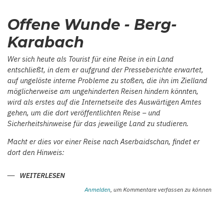
ASERBAIDSCHANISCHEN
ARCHÄOLOGIE.
Offene Wunde - Berg-
JAKOB
HUMMEL:
LEHRER
Karabach
–
ARCHÄOLOGE
–
Wer sich heute als Tourist für eine Reise in ein Land
MUSEUMSGRÜNDER
IN
entschließt, in dem er aufgrund der Presseberichte erwartet,
HELENENDORF/GÖY
auf ungelöste interne Probleme zu stoßen, die ihn im Zielland
GÖL
möglicherweise am ungehinderten Reisen hindern könnten,
wird als erstes auf die Internetseite des Auswärtigen Amtes
gehen, um die dort veröffentlichten Reise – und
Sicherheitshinweise für das jeweilige Land zu studieren.
Macht er dies vor einer Reise nach Aserbaidschan, findet er
dort den Hinweis:
WEITERLESEN
ÜBER
OFFENE
WUNDE
Anmelden
, um Kommentare verfassen zu können
-
BERG-
KARABACH