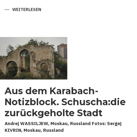
WEITERLESEN
ÜBER
MYSTISCHE
WURZELN
DER
ALTORIENTALISCHEN
MUSIK:
MUGHAM
UND
MAGIER
IN
ASERBAIDSCHAN.
Aus dem Karabach-
Notizblock. Schuscha:die
zurückgeholte Stadt
Andrej WASSILJEW, Moskau, Russland Fotos: Sergej
KIVRIN, Moskau, Russland