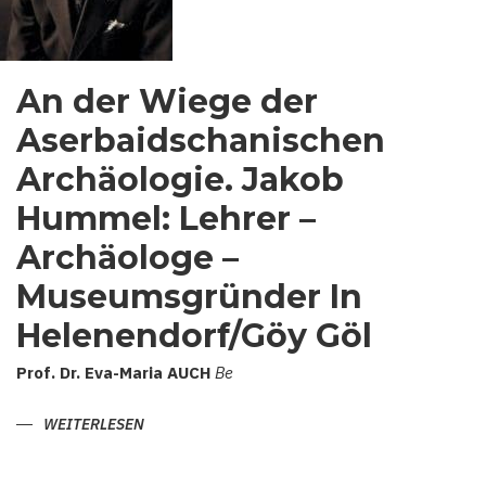
An der Wiege der
Aserbaidschanischen
Archäologie. Jakob
Hummel: Lehrer –
Archäologe –
Museumsgründer In
Helenendorf/Göy Göl
Prof.
Dr.
Eva-Maria
AUCH
Be
WEITERLESEN
ÜBER
AN
DER
WIEGE
DER