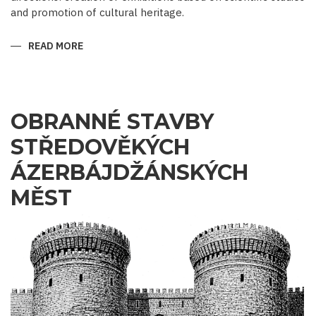
and promotion of cultural heritage.
READ MORE
ABOUT
WHEN
EXHIBITS
SPEAK,
HISTORY
SPEAKS
OBRANNÉ STAVBY
STŘEDOVĚKÝCH
ÁZERBÁJDŽÁNSKÝCH
MĚST