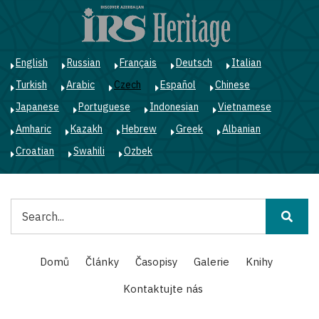
Přejít
k
hlavnímu
obsahu
English
Russian
Français
Deutsch
Italian
Turkish
Arabic
Czech
Español
Chinese
Japanese
Portuguese
Indonesian
Vietnamese
Amharic
Kazakh
Hebrew
Greek
Albanian
Croatian
Swahili
Ozbek
Hledat
Main
Domů
Články
Časopisy
Galerie
Knihy
navigation
Kontaktujte nás