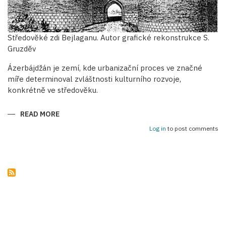
Středověké zdi Bejlaganu. Autor grafické rekonstrukce S.
Gruzděv
Ázerbájdžán je zemí, kde urbanizační proces ve značné
míře determinoval zvláštnosti kulturního rozvoje,
konkrétně ve středověku.
READ MORE
ABOUT
OBRANNÉ
STAVBY
Log in
to post comments
STŘEDOVĚKÝCH
ÁZERBÁJDŽÁNSKÝCH
MĚST