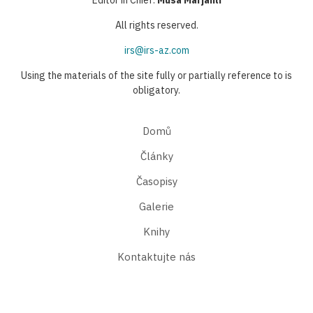
Editor in Chief:
Musa Marjanli
All rights reserved.
irs@irs-az.com
Using the materials of the site fully or partially reference to is
obligatory.
Domů
Články
Časopisy
Galerie
Knihy
Kontaktujte nás