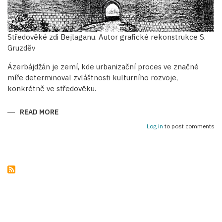
Středověké zdi Bejlaganu. Autor grafické rekonstrukce S.
Gruzděv
Ázerbájdžán je zemí, kde urbanizační proces ve značné
míře determinoval zvláštnosti kulturního rozvoje,
konkrétně ve středověku.
READ MORE
ABOUT
OBRANNÉ
STAVBY
Log in
to post comments
STŘEDOVĚKÝCH
ÁZERBÁJDŽÁNSKÝCH
MĚST