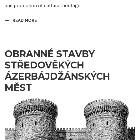
and promotion of cultural heritage.
READ MORE
ABOUT
WHEN
EXHIBITS
SPEAK,
HISTORY
SPEAKS
OBRANNÉ STAVBY
STŘEDOVĚKÝCH
ÁZERBÁJDŽÁNSKÝCH
MĚST