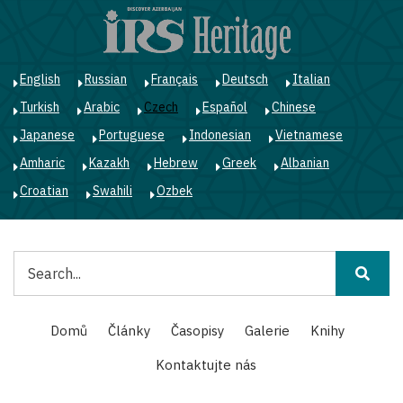
Přejít
k
hlavnímu
obsahu
English
Russian
Français
Deutsch
Italian
Turkish
Arabic
Czech
Español
Chinese
Japanese
Portuguese
Indonesian
Vietnamese
Amharic
Kazakh
Hebrew
Greek
Albanian
Croatian
Swahili
Ozbek
Hledat
Main
Domů
Články
Časopisy
Galerie
Knihy
navigation
Kontaktujte nás