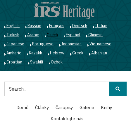
Přejít
k
hlavnímu
obsahu
English
Russian
Français
Deutsch
Italian
Turkish
Arabic
Czech
Español
Chinese
Japanese
Portuguese
Indonesian
Vietnamese
Amharic
Kazakh
Hebrew
Greek
Albanian
Croatian
Swahili
Ozbek
Hledat
Main
Domů
Články
Časopisy
Galerie
Knihy
navigation
Kontaktujte nás