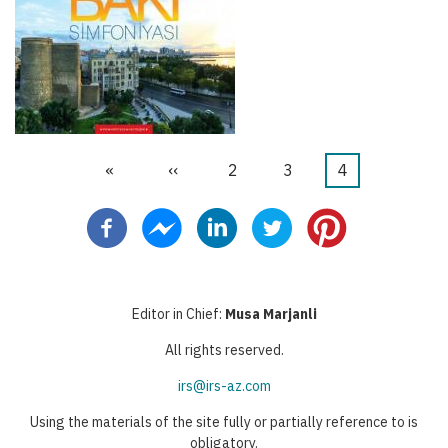
First
«
Předchozí
‹‹
Stránka
2
Stránka
3
Aktuální
4
Pagination
page
stránka
stránka
Editor in Chief:
Musa Marjanli
All rights reserved.
irs@irs-az.com
Using the materials of the site fully or partially reference to is
obligatory.