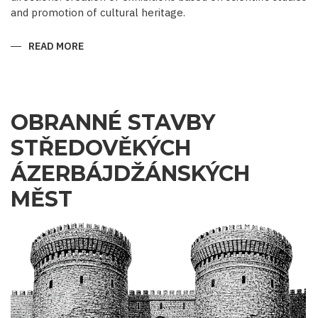
and promotion of cultural heritage.
READ MORE
ABOUT
WHEN
EXHIBITS
SPEAK,
HISTORY
SPEAKS
OBRANNÉ STAVBY
STŘEDOVĚKÝCH
ÁZERBÁJDŽÁNSKÝCH
MĚST