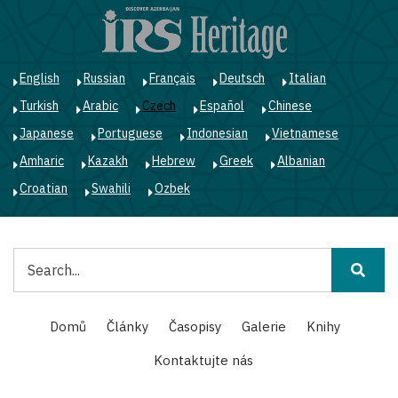
Přejít
k
hlavnímu
obsahu
English
Russian
Français
Deutsch
Italian
Turkish
Arabic
Czech
Español
Chinese
Japanese
Portuguese
Indonesian
Vietnamese
Amharic
Kazakh
Hebrew
Greek
Albanian
Croatian
Swahili
Ozbek
Hledat
Main
Domů
Články
Časopisy
Galerie
Knihy
navigation
Kontaktujte nás