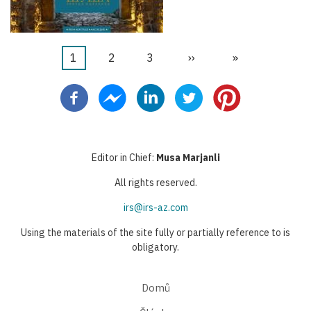
Aktuální
1
Stránka
2
Stránka
3
Následující
››
Poslední
»
Pagination
stránka
stránka
stránka
Editor in Chief:
Musa Marjanli
All rights reserved.
irs@irs-az.com
Using the materials of the site fully or partially reference to is
obligatory.
Domů