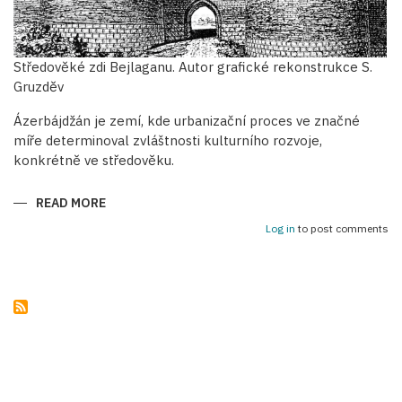
Středověké zdi Bejlaganu. Autor grafické rekonstrukce S.
Gruzděv
Ázerbájdžán je zemí, kde urbanizační proces ve značné
míře determinoval zvláštnosti kulturního rozvoje,
konkrétně ve středověku.
READ MORE
ABOUT
OBRANNÉ
STAVBY
Log in
to post comments
STŘEDOVĚKÝCH
ÁZERBÁJDŽÁNSKÝCH
MĚST