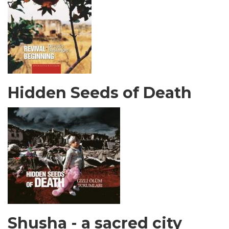
Hidden Seeds of Death
Shusha - a sacred city