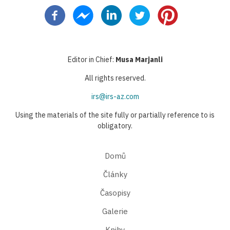
stránka
stránka
stránka
Editor in Chief:
Musa Marjanli
All rights reserved.
irs@irs-az.com
Using the materials of the site fully or partially reference to is
obligatory.
Domů
Články
Časopisy
Galerie
Knihy