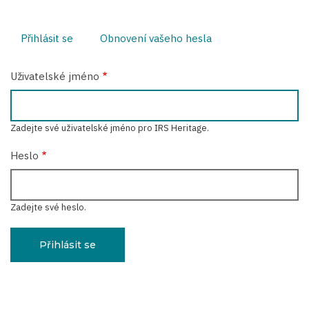
Přihlásit se
(aktivní
Obnovení vašeho hesla
Hlavní
záložka)
záložky
Uživatelské jméno
Zadejte své uživatelské jméno pro IRS Heritage.
Heslo
Zadejte své heslo.