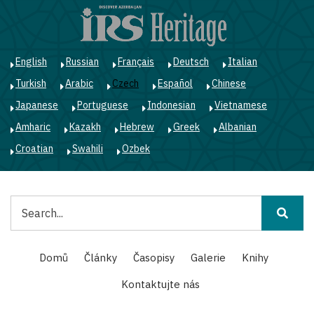
Přejít
k
hlavnímu
obsahu
English
Russian
Français
Deutsch
Italian
Turkish
Arabic
Czech
Español
Chinese
Japanese
Portuguese
Indonesian
Vietnamese
Amharic
Kazakh
Hebrew
Greek
Albanian
Croatian
Swahili
Ozbek
Hledat
Main
Domů
Články
Časopisy
Galerie
Knihy
navigation
Kontaktujte nás