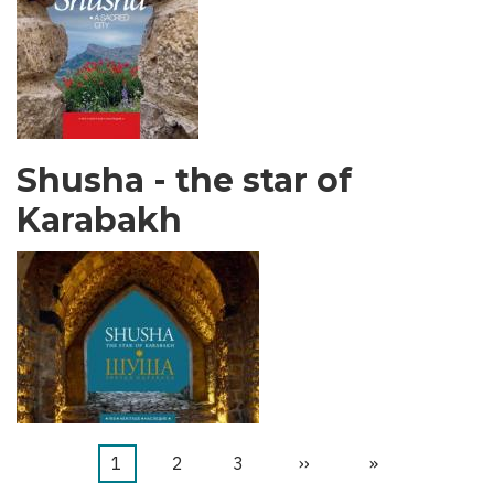
Shusha - the star of
Karabakh
Aktuální
1
Stránka
2
Stránka
3
Následující
››
Poslední
»
Pagination