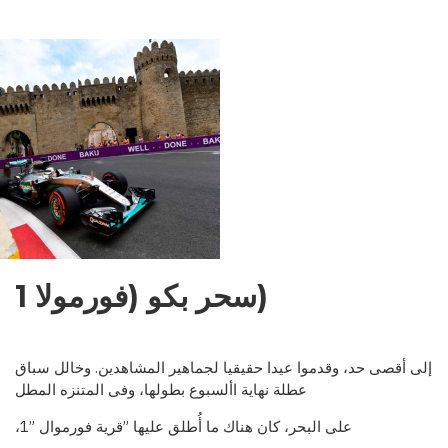
NDENCE:
EMENTS,
OBLEMS,
OSPECTS
(سحر بكو (فورمولا 1
إلى أقصى حد، وقدموا عيدا حقيقيا لجماهير المشاهدين. وخالل سباق
عطلة نهاية األسبوع بطولها، وفى المتنزه المطل
على البحر، كان هناك ما أ
طلق عليها ”قرية فورموال ”1،