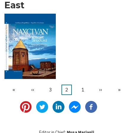
East
«
First
‹‹
Previous
1
الصفحة
2
Current
3
الصفحة
››
Next
»
Last
Pagination
page
page
page
page
page
Editor in Chief:
Musa Marjanli