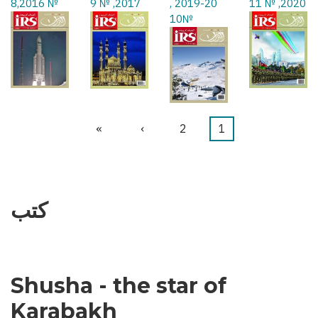
№ 8,2016
2017, № 9
2019-20 ,
2020, № 11
№10
1
Current
2
الصفحة
›
Next
»
Last
Pagination
page
page
page
كتب
Shusha - the star of
Karabakh