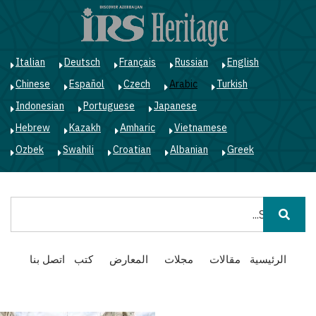
ت
إ
ا
ا
Italian
Deutsch
Français
Russian
English
Chinese
Español
Czech
Arabic
Turkish
Indonesian
Portuguese
Japanese
Hebrew
Kazakh
Amharic
Vietnamese
Ozbek
Swahili
Croatian
Albanian
Greek
بحث
Main
الرئيسية
مقالات
مجلات
المعارض
كتب
اتصل بنا
navigation