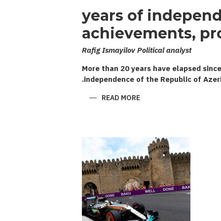
20 years of indepen
achievements, pr
Rafig Ismayilov Political analyst
More than 20 years have elapsed since
independence of the Republic of Azer
ABOUT
READ MORE
20
YEARS
OF
INDEPENDENCE:
ACHIEVEMENTS,
PROBLEMS,
PROSPECTS