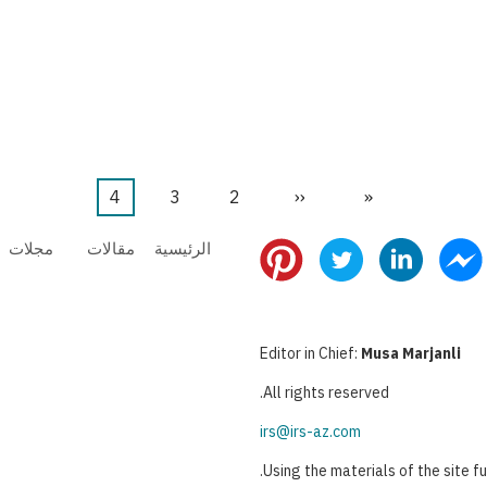
«
First
‹‹
Previous
2
الصفحة
3
الصفحة
4
Current
page
page
page
الرئيسية
مقالات
مجلات
Editor in Chief:
Musa Marjanli
All rights reserved.
irs@irs-az.com
Using the materials of the site ful