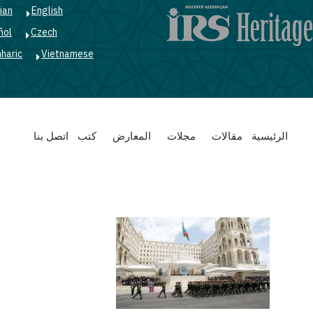
ian
English
ñol
Czech
haric
Vietnamese
Main
الرئيسية
مقالات
مجلات
المعارض
كتب
اتصل بنا
navigation
nation