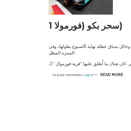
(سحر بكو (فورمولا 1
وخالل سباق عطلة نهاية األسبوع بطولها، وفى
المتنزه المطل
، كان هناك ما أ
طلق عليها ”قرية فورموال ”1،
ABOUT
READ MORE
to post comments
Log in
(سحر
بكو
(فورمولا
1