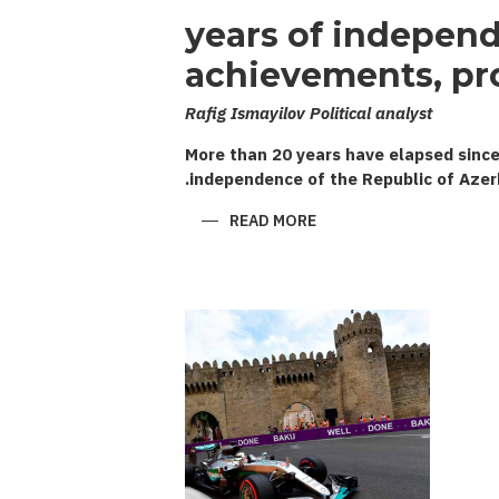
20 years of indepen
achievements, pr
Rafig Ismayilov Political analyst
More than 20 years have elapsed since
independence of the Republic of Azer
ABOUT
READ MORE
20
YEARS
OF
INDEPENDENCE:
ACHIEVEMENTS,
PROBLEMS,
PROSPECTS