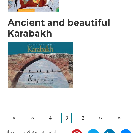
Ancient and beautiful
Karabakh
«
First
‹‹
Previous
2
الصفحة
3
Current
4
الصفحة
››
Next
»
Last
page
page
page
page
page
الرئيسية
مقالات
مجلات