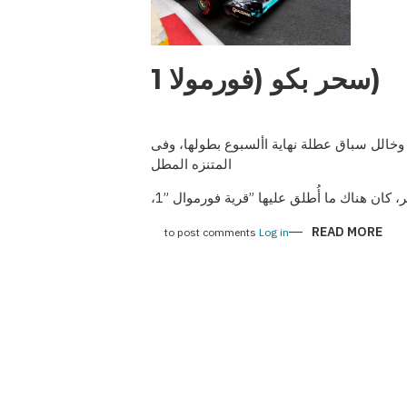
(سحر بكو (فورمولا 1
وخالل سباق عطلة نهاية األسبوع بطولها، وفى
المتنزه المطل
، كان هناك ما أ
طلق عليها ”قرية فورموال ”1،
ABOUT
READ MORE
to post comments
Log in
(سحر
بكو
(فورمولا
1