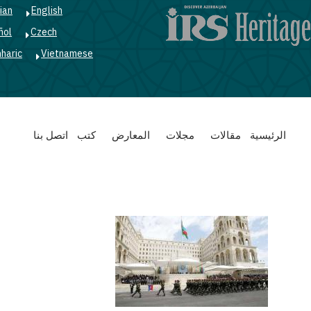
ian
English
ñol
Czech
haric
Vietnamese
Main
الرئيسية
مقالات
مجلات
المعارض
كتب
اتصل بنا
navigation
nation