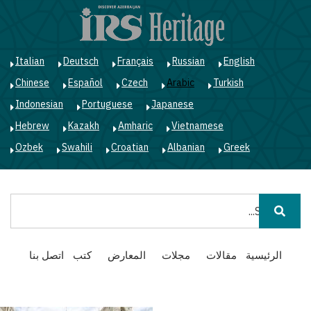
ت
إ
ا
ا
Italian
Deutsch
Français
Russian
English
Chinese
Español
Czech
Arabic
Turkish
Indonesian
Portuguese
Japanese
Hebrew
Kazakh
Amharic
Vietnamese
Ozbek
Swahili
Croatian
Albanian
Greek
بحث
Main
الرئيسية
مقالات
مجلات
المعارض
كتب
اتصل بنا
navigation