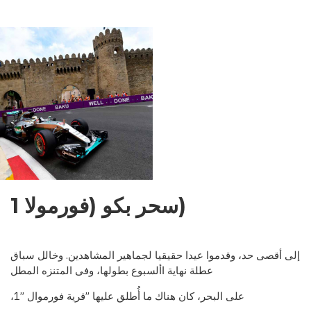
NDENCE:
EMENTS,
OBLEMS,
OSPECTS
(سحر بكو (فورمولا 1
إلى أقصى حد، وقدموا عيدا حقيقيا لجماهير المشاهدين. وخالل سباق
عطلة نهاية األسبوع بطولها، وفى المتنزه المطل
على البحر، كان هناك ما أ
طلق عليها ”قرية فورموال ”1،