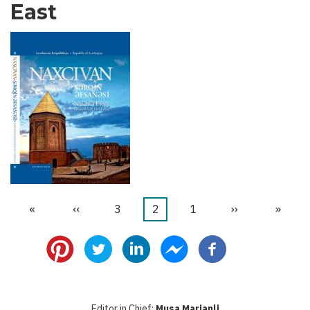
East
«
First
‹‹
Previous
1
الصفحة
2
Current
3
الصفحة
››
Next
»
Last
Pagination
page
page
page
page
page
Editor in Chief:
Musa Marjanli