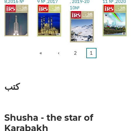
№ 8,2016
2017, № 9
2019-20 ,
2020, № 11
№10
1
Current
2
الصفحة
›
Next
»
Last
Pagination
page
page
page
كتب
Shusha - the star of
Karabakh