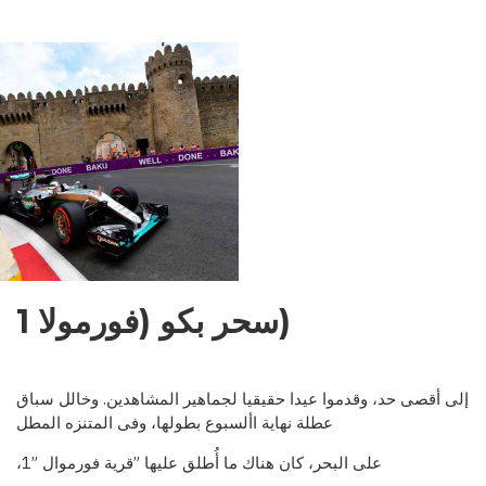
NDENCE:
EMENTS,
OBLEMS,
OSPECTS
(سحر بكو (فورمولا 1
إلى أقصى حد، وقدموا عيدا حقيقيا لجماهير المشاهدين. وخالل سباق
عطلة نهاية األسبوع بطولها، وفى المتنزه المطل
على البحر، كان هناك ما أ
طلق عليها ”قرية فورموال ”1،