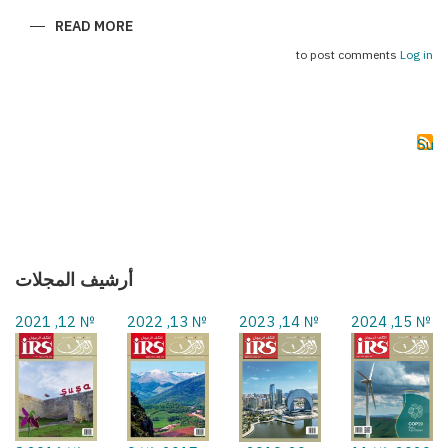
ABOUT
READ MORE
(سحر
بكو
to post comments
Log in
(فورمولا
1
Subs
أرشيف المجلات
№ 12, 2021
№ 13, 2022
№ 14, 2023
№ 15, 2024