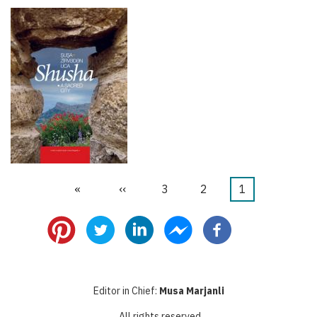
1
Current
2
الصفحة
3
الصفحة
››
Next
»
Last
Pagination
page
page
page
Editor in Chief:
Musa Marjanli
All rights reserved.