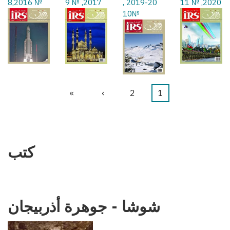
№ 8,2016
2017, № 9
2019-20 ,
2020, № 11
№10
1
Current
2
الصفحة
›
Next
»
Last
Pagination
page
page
page
كتب
شوشا - جوهرة أذربيجان