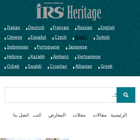
ت
إ
ا
ا
Italian
Deutsch
Français
Russian
English
Chinese
Español
Czech
Arabic
Turkish
Indonesian
Portuguese
Japanese
Hebrew
Kazakh
Amharic
Vietnamese
Ozbek
Swahili
Croatian
Albanian
Greek
بحث
Main
الرئيسية
مقالات
مجلات
المعارض
كتب
اتصل بنا
navigation