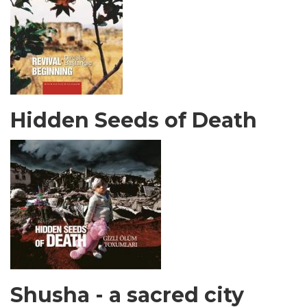
Hidden Seeds of Death
Shusha - a sacred city