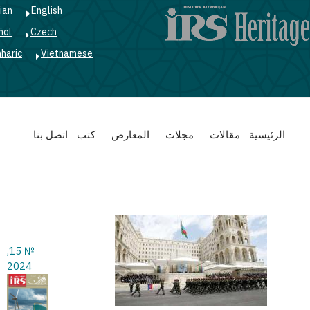
ian
English
ñol
Czech
haric
Vietnamese
Main
الرئيسية
مقالات
مجلات
المعارض
كتب
اتصل بنا
navigation
№ 15,
2024