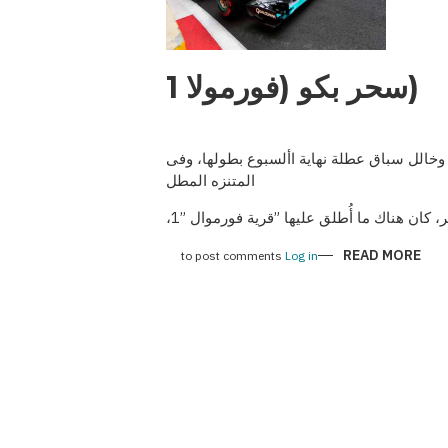
(سحر بكو (فورمولا 1
وخالل سباق عطلة نهاية األسبوع بطولها، وفى
المتنزه المطل
، كان هناك ما أ
طلق عليها ”قرية فورموال ”1،
ABOUT
READ MORE
to post comments
Log in
(سحر
بكو
(فورمولا
1