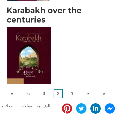
Karabakh over the
centuries
«
First
‹‹
Previous
1
الصفحة
2
Current
3
الصفحة
››
Next
»
Last
page
page
page
page
page
الرئيسية
مقالات
مجلات