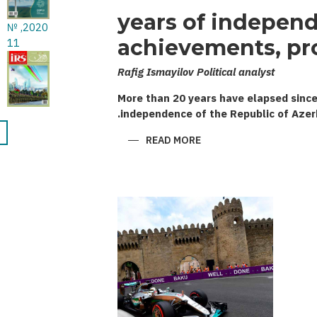
20 years of indepen
2020, №
achievements, pr
11
Rafig Ismayilov Political analyst
More than 20 years have elapsed since
independence of the Republic of Azer
ABOUT
READ MORE
nation
20
YEARS
OF
INDEPENDENCE:
ACHIEVEMENTS,
PROBLEMS,
PROSPECTS