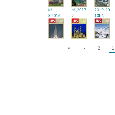
№
2017, №
2019-20
8,2016
9
,№10
1
Current
2
الصفحة
›
Next
»
Last
Pagi
page
page
page