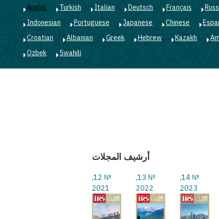
Arabic
Turkish
Italian
Deutsch
Français
Russ
Indonesian
Portuguese
Japanese
Chinese
Espa
Croatian
Albanian
Greek
Hebrew
Kazakh
Am
Ozbek
Swahili
أرشيف المجلات
№ 12,
№ 13,
№ 14,
2021
2022
2023