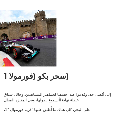
NDENCE:
EMENTS,
OBLEMS,
OSPECTS
(سحر بكو (فورمولا 1
إلى أقصى حد، وقدموا عيدا حقيقيا لجماهير المشاهدين. وخالل سباق
عطلة نهاية األسبوع بطولها، وفى المتنزه المطل
على البحر، كان هناك ما أ
طلق عليها ”قرية فورموال ”1،