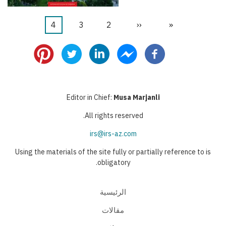
«
First
‹‹
Previous
2
الصفحة
3
الصفحة
4
Current
Pagination
page
page
page
Editor in Chief:
Musa Marjanli
All rights reserved.
irs@irs-az.com
Using the materials of the site fully or partially reference to is
obligatory.
الرئيسية
مقالات