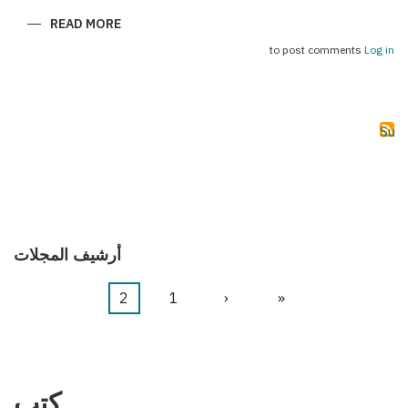
ABOUT
READ MORE
(سحر
بكو
to post comments
Log in
(فورمولا
1
Subs
أرشيف المجلات
«
First
‹
Previous
1
الصفحة
2
Current
Pagination
page
page
page
كتب