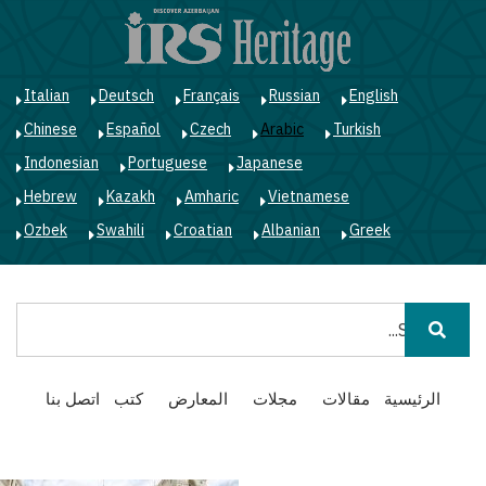
ت
إ
ا
ا
Italian
Deutsch
Français
Russian
English
Chinese
Español
Czech
Arabic
Turkish
Indonesian
Portuguese
Japanese
Hebrew
Kazakh
Amharic
Vietnamese
Ozbek
Swahili
Croatian
Albanian
Greek
بحث
Main
الرئيسية
مقالات
مجلات
المعارض
كتب
اتصل بنا
navigation