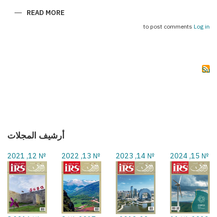
ABOUT
READ MORE
(سحر
بكو
to post comments
Log in
(فورمولا
1
Subs
أرشيف المجلات
№ 12, 2021
№ 13, 2022
№ 14, 2023
№ 15, 2024