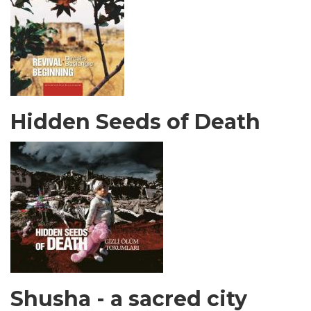
Hidden Seeds of Death
Shusha - a sacred city