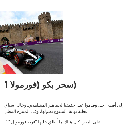
NDENCE:
EMENTS,
OBLEMS,
OSPECTS
(سحر بكو (فورمولا 1
إلى أقصى حد، وقدموا عيدا حقيقيا لجماهير المشاهدين. وخالل سباق
عطلة نهاية األسبوع بطولها، وفى المتنزه المطل
على البحر، كان هناك ما أ
طلق عليها ”قرية فورموال ”1،