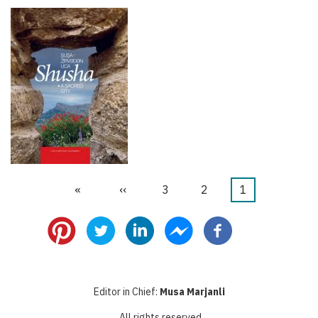
1
Current
2
الصفحة
3
الصفحة
››
Next
»
Last
Pagination
page
page
page
Editor in Chief:
Musa Marjanli
All rights reserved.