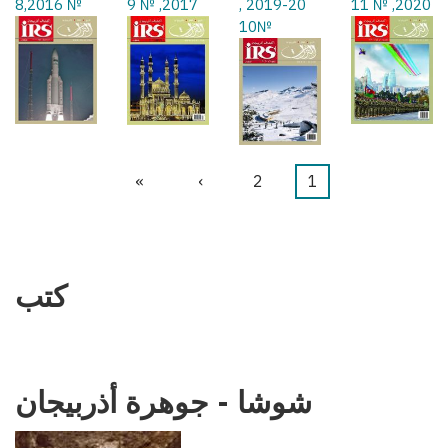
№ 8,2016
2017, № 9
2019-20 ,
2020, № 11
№10
1
Current
2
الصفحة
›
Next
»
Last
Pagination
page
page
page
كتب
شوشا - جوهرة أذربيجان