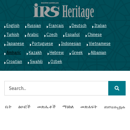
Skip
to
main
content
English
Russian
Français
Deutsch
Italian
Turkish
Arabic
Czech
Español
Chinese
Japanese
Portuguese
Indonesian
Vietnamese
Amharic
Kazakh
Hebrew
Greek
Albanian
Croatian
Swahili
Ozbek
ፈልግ
Main
ቤት
ፅሁፎች
መጽሔቶች
ማዕከለ
መጽሐፍት
ബന്ധപ്പെടുക
navigation