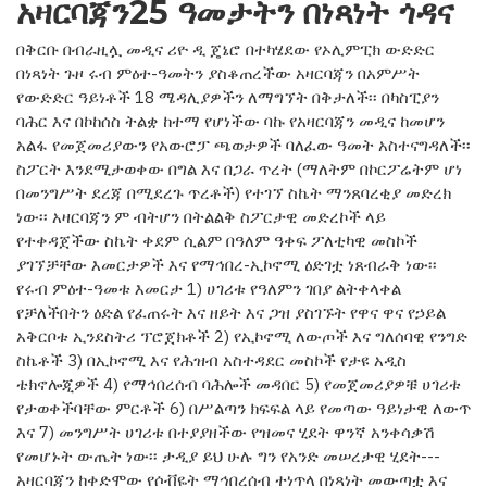
አዛርባጃን25 ዓመታትን በነጻነት ጎዳና
በቅርቡ በብራዚሏ መዲና ሪዮ ዲ ጄኔሮ በተካሄደው የኦሊምፒክ ውድድር
በነጻነት ጉዞ ሩብ ምዕተ-ዓመትን ያስቆጠረችው አዛርባጃን በአምሥት
የውድድር ዓይነቶች 18 ሜዳሊያዎችን ለማግኘት በቅታለች፡፡ በካስፒያን
ባሕር እና በኮከሰስ ትልቋ ከተማ የሆነችው ባኩ የአዛርባጃን መዲና ከመሆን
አልፋ የመጀመሪያውን የአውሮፓ ጫወታዎች ባለፈው ዓመት አስተናግዳለች፡፡
ስፖርት እንደሚታወቀው በግል እና በጋራ ጥረት (ማለትም በኮርፖሬትም ሆነ
በመንግሥት ደረጃ በሚደረጉ ጥረቶች) የተገኘ ስኬት ማንጸባረቂያ መድረክ
ነው፡፡ አዛርባጃን ም ብትሆን በትልልቅ ስፖርታዊ መድረኮች ላይ
የተቀዳጀችው ስኬት ቀደም ሲልም በዓለም ዓቀፍ ፖለቲካዊ መስኮች
ያገኘቻቸው እመርታዎች እና የማኅበረ-ኢኮኖሚ ዕድገቷ ነጸብራቅ ነው፡፡
የሩብ ምዕተ-ዓመቱ እመርታ 1) ሀገሪቱ የዓለምን ገበያ ልትቀላቀል
የቻለችበትን ዕድል የፈጠሩት እና ዘይት እና ጋዝ ያስገኙት የዋና ዋና የኃይል
አቅርቦቱ ኢንደስትሪ ፕሮጀክቶች 2) የኢኮኖሚ ለውጦች እና ግለሰባዊ የንግድ
ስኬቶች 3) በኢኮኖሚ እና የሕዝብ አስተዳደር መስኮች የታዩ አዲስ
ቴክኖሎጂዎች 4) የማኅበረሰብ ባሕሎች መዳበር 5) የመጀመሪያዎቹ ሀገሪቱ
የታወቀችባቸው ምርቶች 6) በሥልጣን ክፍፍል ላይ የመጣው ዓይነታዊ ለውጥ
እና 7) መንግሥት ሀገሪቱ በተያያዘችው የዝመና ሂደት ዋንኛ አንቀሳቃሽ
የመሆኑት ውጤት ነው፡፡ ታዲያ ይህ ሁሉ ግን የአንድ መሠረታዊ ሂደት---
አዛርባጃን ከቀድሞው የሶቭዬት ማኅበረሰብ ተነጥላ በነጻነት መውጣቷ እና