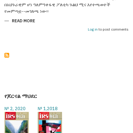
በአህጉራዊም ሆነ ዓለምዓቀፋዊ ፖለቲካ ጉልህ ሚና እየተጫወተች
የመምጣቷ--መገለጫ ነው፡፡
READ MORE
ABOUT
አዛርባጃን25
ዓመታትን
Log in
to post comments
በነጻነት
ጎዳና
የጆርናል ማህደር
№ 2, 2020
№ 1,2018