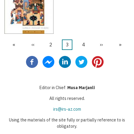
First
«
Previous
‹‹
ገጽ
2
Current
3
ገጽ
4
Next
››
Last
»
Pagination
page
page
page
page
page
Editor in Chief:
Musa Marjanli
All rights reserved.
irs@irs-az.com
Using the materials of the site fully or partially reference to is
obligatory.