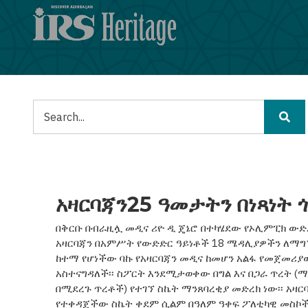
Skip
to
main
content
ፈልግ
አዛርባጃን25 ዓመታትን በነጻነት 
በቅርቡ በብራዚሏ መዲና ሪዮ ዲ ጄኔሮ በተካሄደው የኦሊምፒክ ውድ
አዛርባጃን በአምሥት የውድድር ዓይነቶች 18 ሜዳሊያዎችን ለማግኘት
ከተማ የሆነችው ባኩ የአዛርባጃን መዲና ከመሆን አልፋ የመጀመሪ
አስተናግዳለች፡፡ ስፖርት እንደሚታወቀው በግል እና በጋራ ጥረት 
በሚደረጉ ጥረቶች) የተገኘ ስኬት ማንጸባረቂያ መድረክ ነው፡፡ አዛ
የተቀዳጀችው ስኬት ቀደም ሲልም በዓለም ዓቀፍ ፖለቲካዊ መስኮ