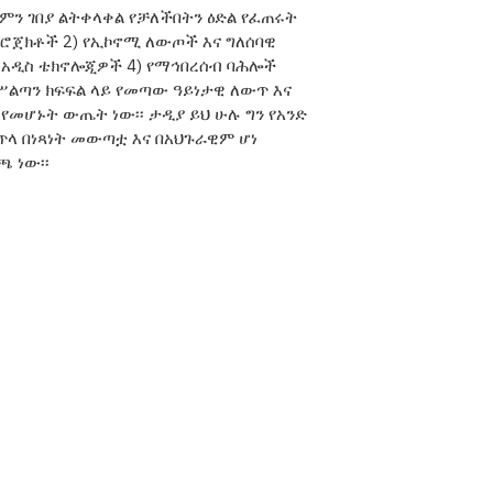
ለምን ገበያ ልትቀላቀል የቻለችበትን ዕድል የፈጠሩት
 ፕሮጀክቶች 2) የኢኮኖሚ ለውጦች እና ግለሰባዊ
ዩ አዲስ ቴክኖሎጂዎች 4) የማኅበረሰብ ባሕሎች
ሥልጣን ክፍፍል ላይ የመጣው ዓይነታዊ ለውጥ እና
የመሆኑት ውጤት ነው፡፡ ታዲያ ይህ ሁሉ ግን የአንድ
ጥላ በነጻነት መውጣቷ እና በአህጉራዊም ሆነ
 ነው፡፡