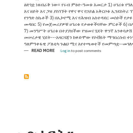
ዕድገቷ ነጸብራቅ ነው፡፡ የሩብ ምዕተ-ዓመቱ እመርታ 1) ሀገሪቱ የዓ
እና ዘይት እና ጋዝ ያስገኙት የዋና ዋና የኃይል አቅርቦቱ ኢንደስትሪ
የንግድ ስኬቶች 3) በኢኮኖሚ እና የሕዝብ አስተዳደር መስኮች የታ
መዳበር 5) የመጀመሪያዎቹ ሀገሪቱ የታወቀችባቸው ምርቶች 6) በ
7) መንግሥት ሀገሪቱ በተያያዘችው የዝመና ሂደት ዋንኛ አንቀሳቃሽ 
መሠረታዊ ሂደት---አዛርባጃን ከቀድሞው የሶቭዬት ማኅበረሰብ ተነ
ዓለምዓቀፋዊ ፖለቲካ ጉልህ ሚና እየተጫወተች የመምጣቷ--መገለጫ
READ MORE
ABOUT
Log in
to post comments
አዛርባጃን25
ዓመታትን
በነጻነት
ጎዳና