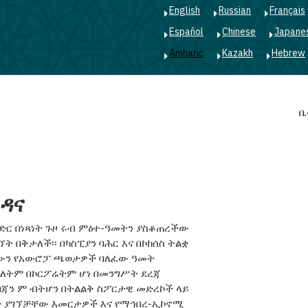
English
Russian
Français
Español
Chinese
Japane
Amharic
Kazakh
Hebrew
Main
ቤ
navigation
ጎዳና
ድር በነጻነት ጉዞ ሩብ ምዕተ-ዓመትን ያስቆጠረችው
 በቅታለች፡፡ በካስፒያን ባሕር እና በኮከሰስ ትልቋ
ያውን የአውሮፓ ጫወታዎች ባለፈው ዓመት
(ማለትም በኮርፖሬትም ሆነ በመንግሥት ደረጃ
ርባጃን ም ብትሆን በትልልቅ ስፖርታዊ መድረኮች ላይ
ች ያገኘቻቸው እመርታዎች እና የማኅበረ-ኢኮኖሚ