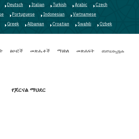
Deutsch
Italian
Turkish
Arabic
Czech
se
Portuguese
Indonesian
Vietnamese
Greek
Albanian
Croatian
Swahili
Ozbek
ት
ፅሁፎች
መጽሔቶች
ማዕከለ
መጽሐፍት
ബന്ധപ്പെടുക
የጆርናል ማህደር