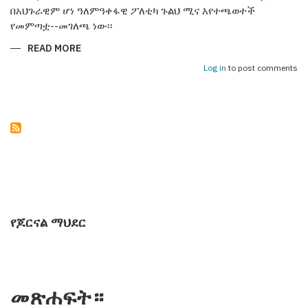
በአህጉራዊም ሆነ ዓለምዓቀፋዊ ፖለቲካ ጉልህ ሚና እየተጫወተች
የመምጣቷ--መገለጫ ነው፡፡
READ MORE
ABOUT
አዛርባጃን25
ዓመታትን
Log in
to post comments
በነጻነት
ጎዳና
የጆርናል ማህደር
መጽሐፍት።