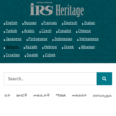
Skip
to
main
content
English
Russian
Français
Deutsch
Italian
Turkish
Arabic
Czech
Español
Chinese
Japanese
Portuguese
Indonesian
Vietnamese
Amharic
Kazakh
Hebrew
Greek
Albanian
Croatian
Swahili
Ozbek
ፈልግ
Main
ቤት
ፅሁፎች
መጽሔቶች
ማዕከለ
መጽሐፍት
ബന്ധപ്പെടുക
navigation