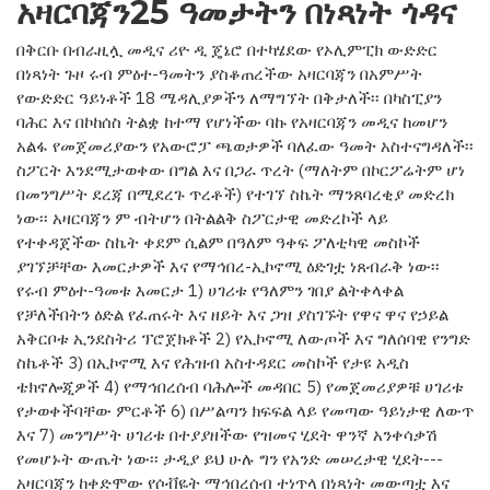
አዛርባጃን25 ዓመታትን በነጻነት ጎዳና
በቅርቡ በብራዚሏ መዲና ሪዮ ዲ ጄኔሮ በተካሄደው የኦሊምፒክ ውድድር
በነጻነት ጉዞ ሩብ ምዕተ-ዓመትን ያስቆጠረችው አዛርባጃን በአምሥት
የውድድር ዓይነቶች 18 ሜዳሊያዎችን ለማግኘት በቅታለች፡፡ በካስፒያን
ባሕር እና በኮከሰስ ትልቋ ከተማ የሆነችው ባኩ የአዛርባጃን መዲና ከመሆን
አልፋ የመጀመሪያውን የአውሮፓ ጫወታዎች ባለፈው ዓመት አስተናግዳለች፡፡
ስፖርት እንደሚታወቀው በግል እና በጋራ ጥረት (ማለትም በኮርፖሬትም ሆነ
በመንግሥት ደረጃ በሚደረጉ ጥረቶች) የተገኘ ስኬት ማንጸባረቂያ መድረክ
ነው፡፡ አዛርባጃን ም ብትሆን በትልልቅ ስፖርታዊ መድረኮች ላይ
የተቀዳጀችው ስኬት ቀደም ሲልም በዓለም ዓቀፍ ፖለቲካዊ መስኮች
ያገኘቻቸው እመርታዎች እና የማኅበረ-ኢኮኖሚ ዕድገቷ ነጸብራቅ ነው፡፡
የሩብ ምዕተ-ዓመቱ እመርታ 1) ሀገሪቱ የዓለምን ገበያ ልትቀላቀል
የቻለችበትን ዕድል የፈጠሩት እና ዘይት እና ጋዝ ያስገኙት የዋና ዋና የኃይል
አቅርቦቱ ኢንደስትሪ ፕሮጀክቶች 2) የኢኮኖሚ ለውጦች እና ግለሰባዊ የንግድ
ስኬቶች 3) በኢኮኖሚ እና የሕዝብ አስተዳደር መስኮች የታዩ አዲስ
ቴክኖሎጂዎች 4) የማኅበረሰብ ባሕሎች መዳበር 5) የመጀመሪያዎቹ ሀገሪቱ
የታወቀችባቸው ምርቶች 6) በሥልጣን ክፍፍል ላይ የመጣው ዓይነታዊ ለውጥ
እና 7) መንግሥት ሀገሪቱ በተያያዘችው የዝመና ሂደት ዋንኛ አንቀሳቃሽ
የመሆኑት ውጤት ነው፡፡ ታዲያ ይህ ሁሉ ግን የአንድ መሠረታዊ ሂደት---
አዛርባጃን ከቀድሞው የሶቭዬት ማኅበረሰብ ተነጥላ በነጻነት መውጣቷ እና