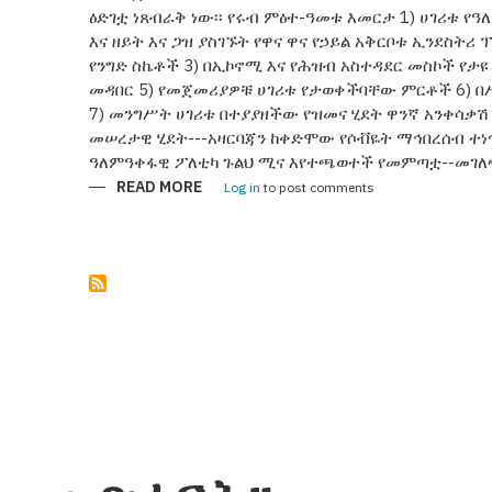
ዕድገቷ ነጸብራቅ ነው፡፡ የሩብ ምዕተ-ዓመቱ እመርታ 1) ሀገሪቱ የዓ
እና ዘይት እና ጋዝ ያስገኙት የዋና ዋና የኃይል አቅርቦቱ ኢንደስትሪ
የንግድ ስኬቶች 3) በኢኮኖሚ እና የሕዝብ አስተዳደር መስኮች የታ
መዳበር 5) የመጀመሪያዎቹ ሀገሪቱ የታወቀችባቸው ምርቶች 6) በ
7) መንግሥት ሀገሪቱ በተያያዘችው የዝመና ሂደት ዋንኛ አንቀሳቃሽ 
መሠረታዊ ሂደት---አዛርባጃን ከቀድሞው የሶቭዬት ማኅበረሰብ ተነ
ዓለምዓቀፋዊ ፖለቲካ ጉልህ ሚና እየተጫወተች የመምጣቷ--መገለጫ
READ MORE
ABOUT
Log in
to post comments
አዛርባጃን25
ዓመታትን
በነጻነት
ጎዳና