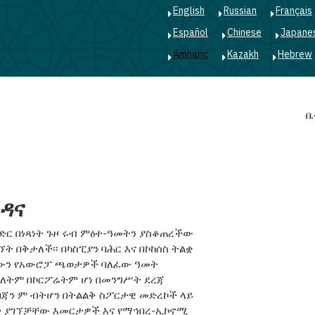
English
Russian
Français
Español
Chinese
Japane
Amharic
Kazakh
Hebrew
Main
ቤ
navigation
ጎዳና
ድር በነጻነት ጉዞ ሩብ ምዕተ-ዓመትን ያስቆጠረችው
 በቅታለች፡፡ በካስፒያን ባሕር እና በኮከሰስ ትልቋ
ያውን የአውሮፓ ጫወታዎች ባለፈው ዓመት
(ማለትም በኮርፖሬትም ሆነ በመንግሥት ደረጃ
ርባጃን ም ብትሆን በትልልቅ ስፖርታዊ መድረኮች ላይ
ች ያገኘቻቸው እመርታዎች እና የማኅበረ-ኢኮኖሚ