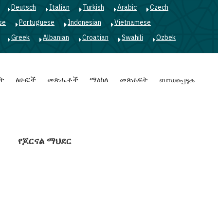
Deutsch
Italian
Turkish
Arabic
Czech
se
Portuguese
Indonesian
Vietnamese
Greek
Albanian
Croatian
Swahili
Ozbek
ት
ፅሁፎች
መጽሔቶች
ማዕከለ
መጽሐፍት
ബന്ധപ്പെടുക
የጆርናል ማህደር