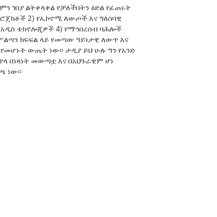
ለምን ገበያ ልትቀላቀል የቻለችበትን ዕድል የፈጠሩት
 ፕሮጀክቶች 2) የኢኮኖሚ ለውጦች እና ግለሰባዊ
ዩ አዲስ ቴክኖሎጂዎች 4) የማኅበረሰብ ባሕሎች
ሥልጣን ክፍፍል ላይ የመጣው ዓይነታዊ ለውጥ እና
የመሆኑት ውጤት ነው፡፡ ታዲያ ይህ ሁሉ ግን የአንድ
ጥላ በነጻነት መውጣቷ እና በአህጉራዊም ሆነ
 ነው፡፡