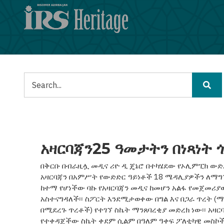
Skip
to
main
content
ፈልግ
አዛርባጃን25 ዓመታትን በነጻነት 
በቅርቡ በብራዚሏ መዲና ሪዮ ዲ ጄኔሮ በተካሄደው የኦሊምፒክ ውድ
አዛርባጃን በአምሥት የውድድር ዓይነቶች 18 ሜዳሊያዎችን ለማግኘት
ከተማ የሆነችው ባኩ የአዛርባጃን መዲና ከመሆን አልፋ የመጀመሪ
አስተናግዳለች፡፡ ስፖርት እንደሚታወቀው በግል እና በጋራ ጥረት 
በሚደረጉ ጥረቶች) የተገኘ ስኬት ማንጸባረቂያ መድረክ ነው፡፡ አዛ
የተቀዳጀችው ስኬት ቀደም ሲልም በዓለም ዓቀፍ ፖለቲካዊ መስኮ