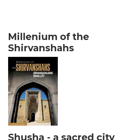
Millenium of the
Shirvanshahs
Shusha - a sacred city