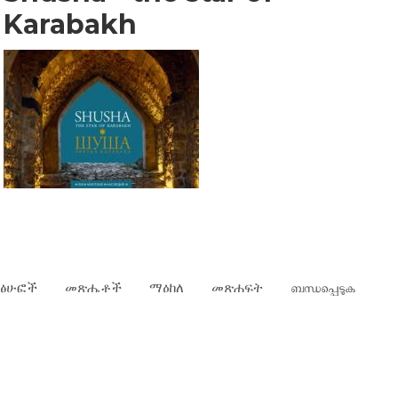
Karabakh
ፅሁፎች
መጽሔቶች
ማዕከለ
መጽሐፍት
ബന്ധപ്പെടുക