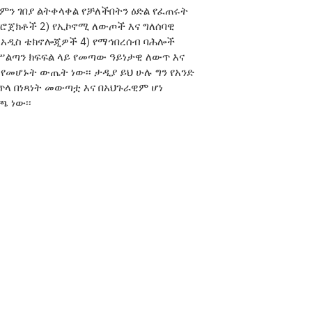
ለምን ገበያ ልትቀላቀል የቻለችበትን ዕድል የፈጠሩት
 ፕሮጀክቶች 2) የኢኮኖሚ ለውጦች እና ግለሰባዊ
ዩ አዲስ ቴክኖሎጂዎች 4) የማኅበረሰብ ባሕሎች
ሥልጣን ክፍፍል ላይ የመጣው ዓይነታዊ ለውጥ እና
የመሆኑት ውጤት ነው፡፡ ታዲያ ይህ ሁሉ ግን የአንድ
ጥላ በነጻነት መውጣቷ እና በአህጉራዊም ሆነ
 ነው፡፡