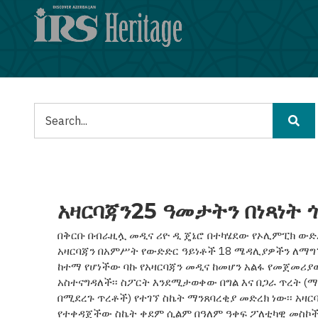
Skip
to
main
content
ፈልግ
አዛርባጃን25 ዓመታትን በነጻነት 
በቅርቡ በብራዚሏ መዲና ሪዮ ዲ ጄኔሮ በተካሄደው የኦሊምፒክ ውድ
አዛርባጃን በአምሥት የውድድር ዓይነቶች 18 ሜዳሊያዎችን ለማግኘት
ከተማ የሆነችው ባኩ የአዛርባጃን መዲና ከመሆን አልፋ የመጀመሪ
አስተናግዳለች፡፡ ስፖርት እንደሚታወቀው በግል እና በጋራ ጥረት 
በሚደረጉ ጥረቶች) የተገኘ ስኬት ማንጸባረቂያ መድረክ ነው፡፡ አዛ
የተቀዳጀችው ስኬት ቀደም ሲልም በዓለም ዓቀፍ ፖለቲካዊ መስኮ