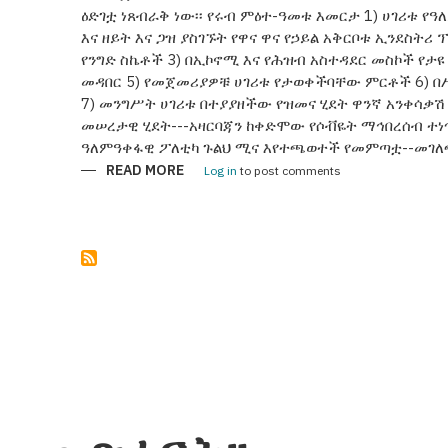
ዕድገቷ ነጸብራቅ ነው፡፡ የሩብ ምዕተ-ዓመቱ እመርታ 1) ሀገሪቱ የዓ
እና ዘይት እና ጋዝ ያስገኙት የዋና ዋና የኃይል አቅርቦቱ ኢንደስትሪ
የንግድ ስኬቶች 3) በኢኮኖሚ እና የሕዝብ አስተዳደር መስኮች የታ
መዳበር 5) የመጀመሪያዎቹ ሀገሪቱ የታወቀችባቸው ምርቶች 6) በ
7) መንግሥት ሀገሪቱ በተያያዘችው የዝመና ሂደት ዋንኛ አንቀሳቃሽ 
መሠረታዊ ሂደት---አዛርባጃን ከቀድሞው የሶቭዬት ማኅበረሰብ ተነ
ዓለምዓቀፋዊ ፖለቲካ ጉልህ ሚና እየተጫወተች የመምጣቷ--መገለጫ
READ MORE
ABOUT
Log in
to post comments
አዛርባጃን25
ዓመታትን
በነጻነት
ጎዳና