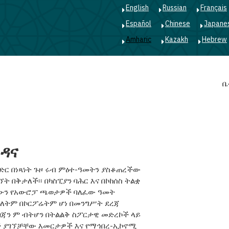
English
Russian
Français
Español
Chinese
Japane
Amharic
Kazakh
Hebrew
Main
ቤ
navigation
ጎዳና
ድር በነጻነት ጉዞ ሩብ ምዕተ-ዓመትን ያስቆጠረችው
 በቅታለች፡፡ በካስፒያን ባሕር እና በኮከሰስ ትልቋ
ያውን የአውሮፓ ጫወታዎች ባለፈው ዓመት
(ማለትም በኮርፖሬትም ሆነ በመንግሥት ደረጃ
ርባጃን ም ብትሆን በትልልቅ ስፖርታዊ መድረኮች ላይ
ች ያገኘቻቸው እመርታዎች እና የማኅበረ-ኢኮኖሚ