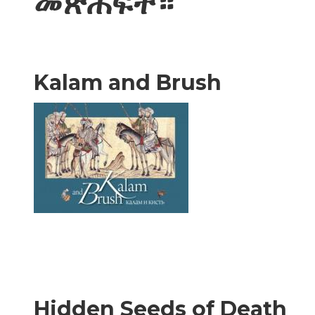
መጽሐፍት።
Kalam and Brush
Hidden Seeds of Death