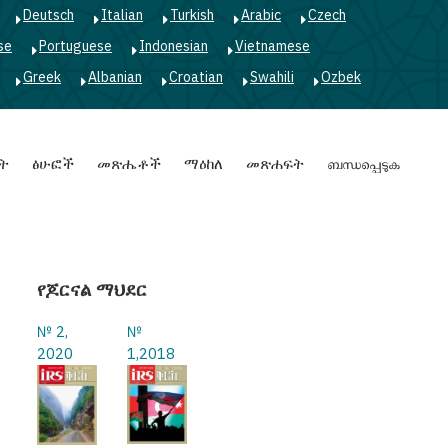
Deutsch
Italian
Turkish
Arabic
Czech
se
Portuguese
Indonesian
Vietnamese
Greek
Albanian
Croatian
Swahili
Ozbek
ት
ፅሁፎች
መጽሔቶች
ማዕከለ
መጽሐፍት
ബന്ധപ്പെടുക
የጆርናል ማህደር
№ 2,
№
2020
1,2018