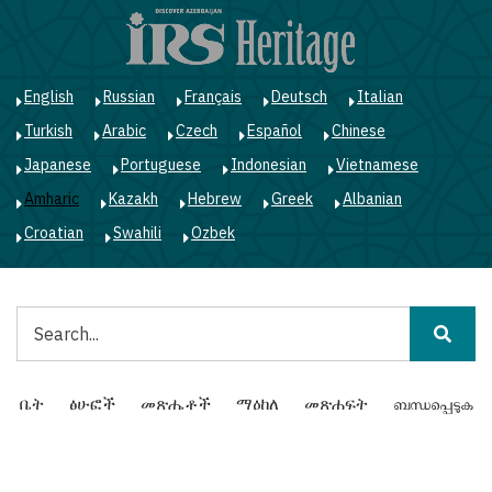
Skip
to
main
content
English
Russian
Français
Deutsch
Italian
Turkish
Arabic
Czech
Español
Chinese
Japanese
Portuguese
Indonesian
Vietnamese
Amharic
Kazakh
Hebrew
Greek
Albanian
Croatian
Swahili
Ozbek
ፈልግ
Main
ቤት
ፅሁፎች
መጽሔቶች
ማዕከለ
መጽሐፍት
ബന്ധപ്പെടുക
navigation