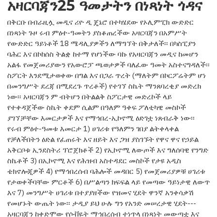
አዛርባጃን25 ዓመታትን በነጻነት ጎዳና
በቅርቡ በብራዚሏ መዲና ሪዮ ዲ ጄኔሮ በተካሄደው የኦሊምፒክ ውድድር
በነጻነት ጉዞ ሩብ ምዕተ-ዓመትን ያስቆጠረችው አዛርባጃን በአምሥት
የውድድር ዓይነቶች 18 ሜዳሊያዎችን ለማግኘት በቅታለች፡፡ በካስፒያን
ባሕር እና በኮከሰስ ትልቋ ከተማ የሆነችው ባኩ የአዛርባጃን መዲና ከመሆን
አልፋ የመጀመሪያውን የአውሮፓ ጫወታዎች ባለፈው ዓመት አስተናግዳለች፡፡
ስፖርት እንደሚታወቀው በግል እና በጋራ ጥረት (ማለትም በኮርፖሬትም ሆነ
በመንግሥት ደረጃ በሚደረጉ ጥረቶች) የተገኘ ስኬት ማንጸባረቂያ መድረክ
ነው፡፡ አዛርባጃን ም ብትሆን በትልልቅ ስፖርታዊ መድረኮች ላይ
የተቀዳጀችው ስኬት ቀደም ሲልም በዓለም ዓቀፍ ፖለቲካዊ መስኮች
ያገኘቻቸው እመርታዎች እና የማኅበረ-ኢኮኖሚ ዕድገቷ ነጸብራቅ ነው፡፡
የሩብ ምዕተ-ዓመቱ እመርታ 1) ሀገሪቱ የዓለምን ገበያ ልትቀላቀል
የቻለችበትን ዕድል የፈጠሩት እና ዘይት እና ጋዝ ያስገኙት የዋና ዋና የኃይል
አቅርቦቱ ኢንደስትሪ ፕሮጀክቶች 2) የኢኮኖሚ ለውጦች እና ግለሰባዊ የንግድ
ስኬቶች 3) በኢኮኖሚ እና የሕዝብ አስተዳደር መስኮች የታዩ አዲስ
ቴክኖሎጂዎች 4) የማኅበረሰብ ባሕሎች መዳበር 5) የመጀመሪያዎቹ ሀገሪቱ
የታወቀችባቸው ምርቶች 6) በሥልጣን ክፍፍል ላይ የመጣው ዓይነታዊ ለውጥ
እና 7) መንግሥት ሀገሪቱ በተያያዘችው የዝመና ሂደት ዋንኛ አንቀሳቃሽ
የመሆኑት ውጤት ነው፡፡ ታዲያ ይህ ሁሉ ግን የአንድ መሠረታዊ ሂደት---
አዛርባጃን ከቀድሞው የሶቭዬት ማኅበረሰብ ተነጥላ በነጻነት መውጣቷ እና