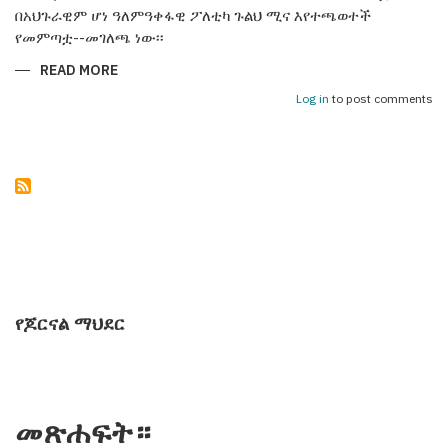
በአህጉራዊም ሆነ ዓለምዓቀፋዊ ፖለቲካ ጉልህ ሚና እየተጫወተች
የመምጣቷ--መገለጫ ነው፡፡
READ MORE
ABOUT
አዛርባጃን25
ዓመታትን
Log in
to post comments
በነጻነት
ጎዳና
የጆርናል ማህደር
መጽሐፍት።