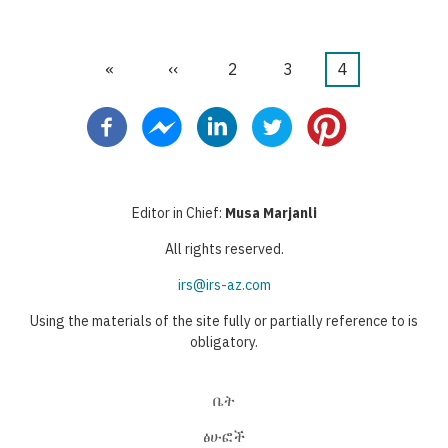
First
«
Previous
‹‹
ገጽ
2
ገጽ
3
Current
4
Pagination
page
page
page
Editor in Chief:
Musa Marjanli
All rights reserved.
irs@irs-az.com
Using the materials of the site fully or partially reference to is
obligatory.
ቤት
ፅሁፎች